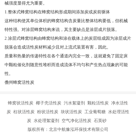
械强度显得尤为重要。
1.整体式蜂窝结构在蜂窝结构形成期间添加炭或炭前驱体
这种结构使其单位体积的蜂窝结构含炭量比整体结构要低，但机械
特性强。对涂层蜂窝结构来说，其主要缺点是涂层成片脱落。
2.涂层式蜂窝结构由蜂窝结构和涂在载体上的炭层组成因为涂层成片
脱落会造成活性炭材料减少且对上流式装置有害，因此。
质量和热量的传递特性在各个通道内完全一致，这就避免了固定床
中颗粒催化剂随意性堆积而造成流体不均匀和产生热点现象的可能
性。
儋州蜂窝活性炭
蜂窝状活性炭 椰子壳活性炭 污水絮凝剂 颗粒活性炭 净水活性
炭 柱状活性炭 粉状活性炭 块状活性炭 工业葡萄糖 水处理活性
炭 水处理絮凝剂 空气净化活性炭 石英砂
版权所有：北京中航豫泓环保技术有限公司