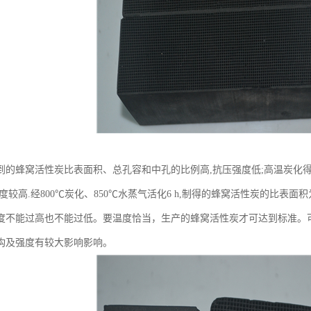
到的蜂窝活性炭比表面积、总孔容和中孔的比例高,抗压强度低;高温炭化
较高.经800℃炭化、850℃水蒸气活化6 h,制得的蜂窝活性炭的比表面积为669
度不能过高也不能过低。要温度恰当，生产的蜂窝活性炭才可达到标准。
构及强度有较大影响影响。