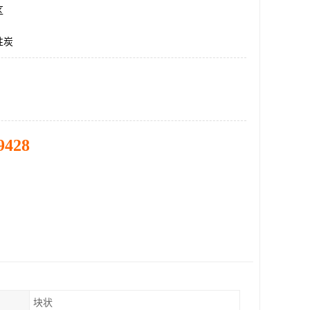
区
性炭
9428
块状