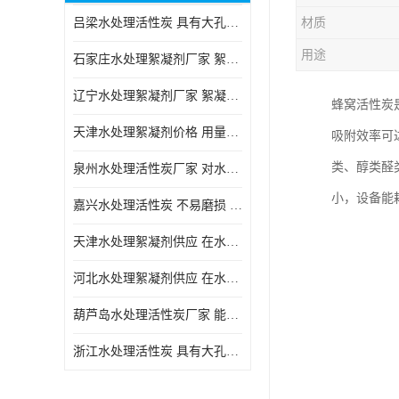
吕梁水处理活性炭 具有大孔结构 适用于多种水处理工艺和需求
材质
块状活性炭
用途
石家庄水处理絮凝剂厂家 絮凝速度快 便于后续的沉淀和过滤处理
辽宁水处理絮凝剂厂家 絮凝效果好 使水质得到明显的改善
蜂窝活性炭
天津水处理絮凝剂价格 用量相对较少 便于后续的沉淀和过滤处理
吸附效率可
类、醇类醛
泉州水处理活性炭厂家 对水中的微小颗粒有较好的去除效果
小，设备能
嘉兴水处理活性炭 不易磨损 碎裂和粉化 能够吸附大分子有机物
天津水处理絮凝剂供应 在水中的稳定性较好 絮凝速度快
河北水处理絮凝剂供应 在水中的稳定性较好 用量相对较少
葫芦岛水处理活性炭厂家 能够吸附大分子有机物 可再生能力较强
浙江水处理活性炭 具有大孔结构 具有较高的吸附能力