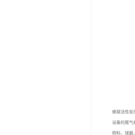
蜂窝活性炭
设备的尾气处
称料、球磨