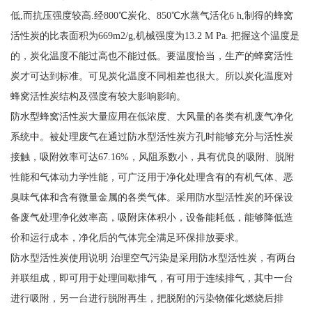
低,而抗压强度较高.经800℃炭化、850℃水蒸气活化6 h,制得的蜂窝
活性炭的比表面积为669m2/g,机械强度为13.2 M Pa. 把握这个温度是
的，炭化温度不能过高也不能过低。要温度恰当，生产的蜂窝活性
炭才可达到标准。可见炭化温度不同相差也很大。所以炭化温度对
蜂窝活性炭结构及强度有较大影响影响。
防水型蜂窝活性炭大量应用在低浓度、大风量的各类有机废气净化
系统中。被处理废气在通过防水型活性炭方孔时能够充分与活性炭
接触，吸附效率可达67.16%，风阻系数小，具有优良的吸附、脱附
性能和气体动力学性能，可广泛用于净化处理含有的有机气体、恶
臭味气体和含有微量金属的各类气体。采用防水型活性炭的环保设
备废气处理净化效率高，吸附床体积小，设备能耗低，能够降低造
价和运行成本，净化后的气体完全满足环保排放要求。
防水型活性炭使用说明 治理空气污染是采用防水型活性炭，有两台
并联组成，即可用于处理间歇排气，有可用于连续排气，其中一台
进行吸附，另一台进行脱附再生，把脱附的污染物催化燃烧后排