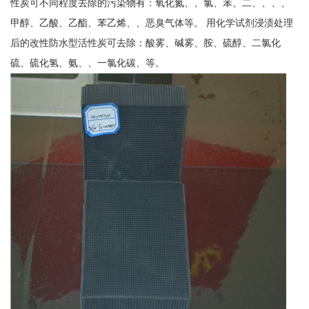
性炭可不同程度去除的污染物有：氧化氮、、氯、苯、二、、、、
甲醇、乙酸、乙酯、苯乙烯、、恶臭气体等。 用化学试剂浸渍处理
后的改性防水型活性炭可去除：酸雾、碱雾、胺、硫醇、二氯化
硫、硫化氢、氨、、一氯化碳、等。