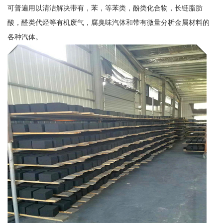
可普遍用以清洁解决带有，苯，等苯类，酚类化合物，长链脂肪
酸，醛类代烃等有机废气，腐臭味汽体和带有微量分析金属材料的
各种汽体。