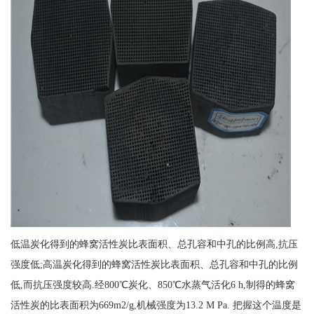
低温炭化得到的蜂窝活性炭比表面积、总孔容和中孔的比例高,抗压
强度低;高温炭化得到的蜂窝活性炭比表面积、总孔容和中孔的比例
低,而抗压强度较高.经800℃炭化、850℃水蒸气活化6 h,制得的蜂窝
活性炭的比表面积为669m2/g,机械强度为13.2 M Pa. 把握这个温度是